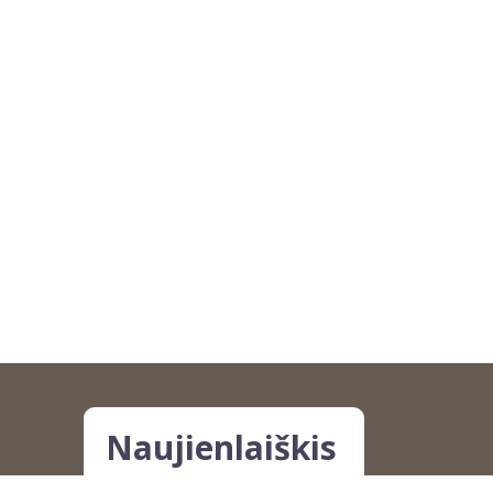
Naujienlaiškis
Noriu pirmas gauti ISPADO