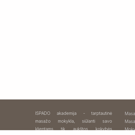
ISPADO akademija - tarptautinė
Masa
masažo mokykla
, siūlanti savo
Masa
klientams tik aukštos kokybės
Moky