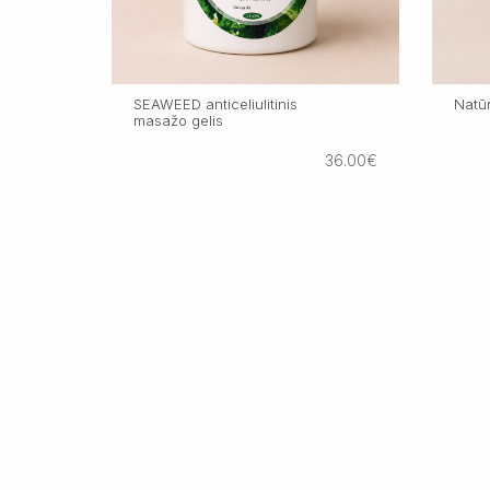
SEAWEED anticeliulitinis
Natūr
masažo gelis
36.00€