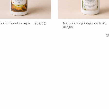
alus migdolų aliejus
Natūralus vynuogių kauliukų
35.00€
aliejus
3